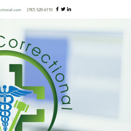
ectional.com
(787) 520-6110